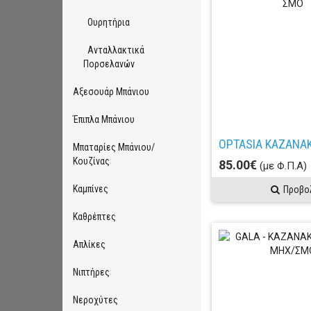
Ουρητήρια
Ανταλλακτικά
Πορσελανών
Αξεσουάρ Μπάνιου
Έπιπλα Μπάνιου
Μπαταρίες Μπάνιου/
Κουζίνας
85.00€
(με Φ.Π.Α)
Καμπίνες
Προβο
Καθρέπτες
Απλίκες
Νιπτήρες
Νεροχύτες