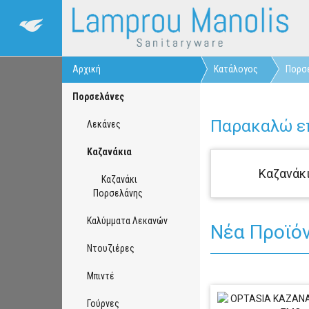
Αρχική
Κατάλογος
Πορσ
Πορσελάνες
Παρακαλώ επ
Λεκάνες
Καζανάκια
Καζανάκ
Καζανάκι
Πορσελάνης
Καλύμματα Λεκανών
Νέα Προϊό
Ντουζιέρες
Μπιντέ
Γούρνες