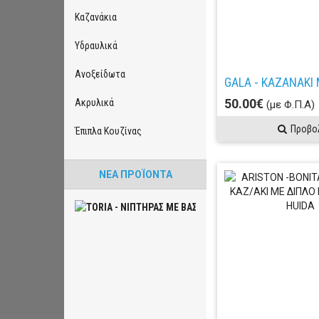
Καζανάκια
Υδραυλικά
Ανοξείδωτα
50.00€
Ακρυλικά
(με Φ.Π.Α)
Προβο
Έπιπλα Κουζίνας
ΝΈΑ ΠΡΟΪΌΝΤΑ