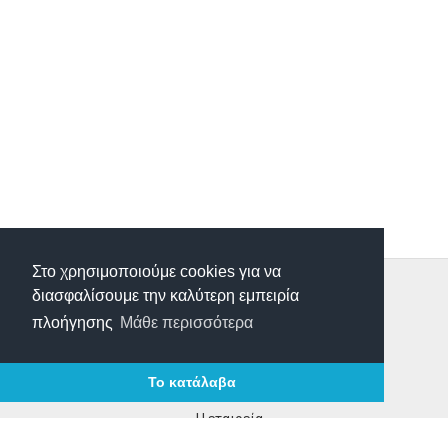
Στο χρησιμοποιούμε cookies για να
Τρόποι Παραγγελίας
διασφαλίσουμε την καλύτερη εμπειρία
Τρόποι Πληρωμής
πλοήγησης
Μάθε περισσότερα
Τρόποι Αποστολής
Επιστροφές Προιόντων
Το κατάλαβα
Επικοινωνία
Η εταιρεία
Τα νέα μας