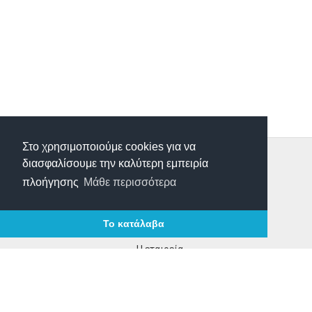
Στο χρησιμοποιούμε cookies για να
Τρόποι Παραγγελίας
διασφαλίσουμε την καλύτερη εμπειρία
Τρόποι Πληρωμής
πλοήγησης
Μάθε περισσότερα
Τρόποι Αποστολής
Επιστροφές Προιόντων
Το κατάλαβα
Επικοινωνία
Η εταιρεία
Τα νέα μας
Οροι χρήσης