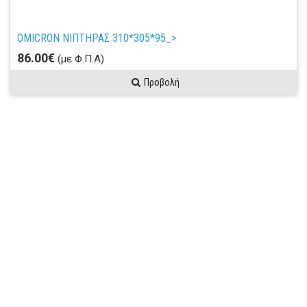
OMICRON ΝΙΠΤΗΡΑΣ 310*305*95_>
86.00€
(με Φ.Π.Α)
Προβολή