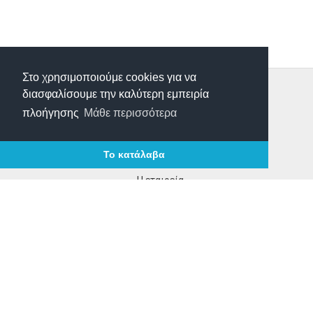
Στο χρησιμοποιούμε cookies για να
Τρόποι Παραγγελίας
διασφαλίσουμε την καλύτερη εμπειρία
Τρόποι Πληρωμής
πλοήγησης
Μάθε περισσότερα
Τρόποι Αποστολής
Επιστροφές Προιόντων
Το κατάλαβα
Επικοινωνία
Η εταιρεία
Τα νέα μας
Οροι χρήσης
ΩΡΑΡΙΟ ΛΕΙΤΟΥΡΓΙΑΣ
Δευτέρα - Παρασκευή
08:00 - 16:00