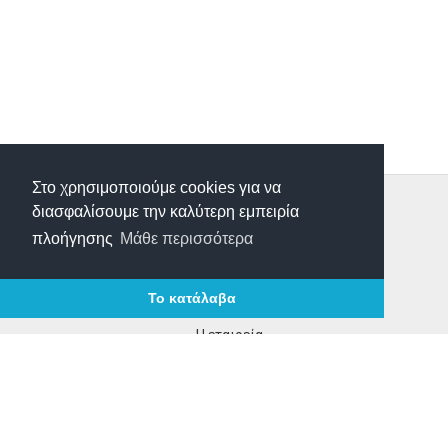
Στο χρησιμοποιούμε cookies για να
Τρόποι Παραγγελίας
διασφαλίσουμε την καλύτερη εμπειρία
Τρόποι Πληρωμής
πλοήγησης
Μάθε περισσότερα
Τρόποι Αποστολής
Επιστροφές Προιόντων
Το κατάλαβα
Επικοινωνία
Η εταιρεία
Τα νέα μας
Οροι χρήσης
ΩΡΑΡΙΟ ΛΕΙΤΟΥΡΓΙΑΣ