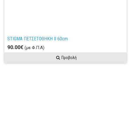
STIGMA ΠΕΤΣΕΤΟΘΗΚΗ ΙΙ 60cm
90.00€
(με Φ.Π.Α)
Προβολή